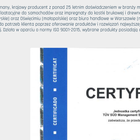
znany, krajowy producent z ponad 25 letnim doświadczeniem w branży m
loatacyjne do samochodów oraz impregnaty do kostki brukowej i drewna
yskie) oraz Oświęcimiu (małopolskie) oraz biuro handlowe w Warszawie (m
do potrzeb klienta poprzez oferowanie produktów i rozwiązań najwyższej
. Działa w oparciu o normy ISO 9001-2015, wybrane produkty posiadają c