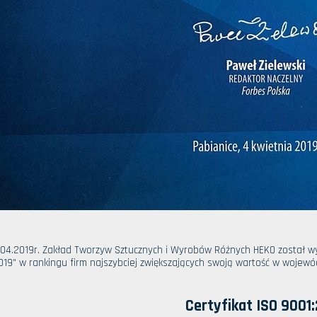
.04.2019r. Zakład Tworzyw Sztucznych i Wyrobów Różnych HEKO został w
19" w rankingu firm najszybciej zwiększających swoją wartość w wojew
Certyfikat ISO 9001