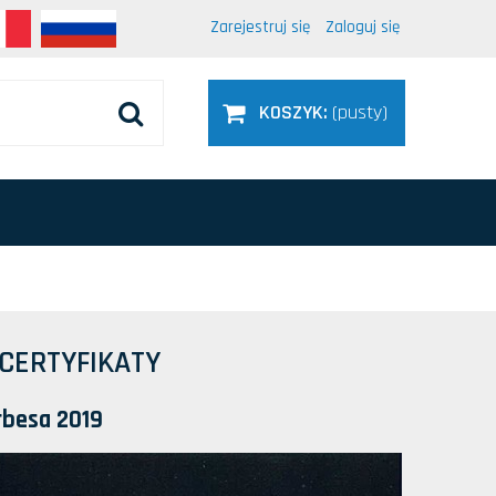
Zarejestruj się
Zaloguj się
KOSZYK:
(pusty)
CERTYFIKATY
rbesa 2019