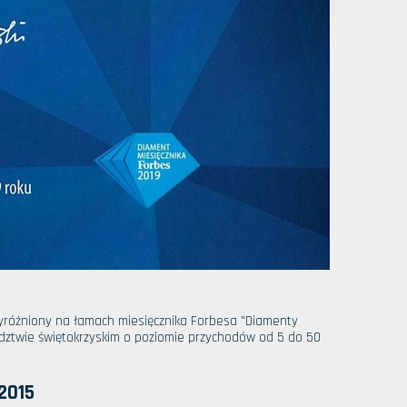
yróżniony na łamach miesięcznika Forbesa "Diamenty
ództwie świętokrzyskim o poziomie przychodów od 5 do 50
:2015