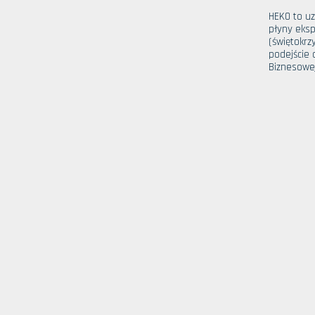
HEKO to u
płyny eksp
(świętokrz
podejście 
Biznesowej