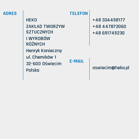
ADRES
TELEFON
HEKO
+48 334458177
ZAKŁAD TWORZYW
+48 447873060
SZTUCZNYCH
+48 691745230
I WYROBÓW
RÓŻNYCH
Henryk Konieczny
ul. Chemików 1
E-MAIL
32-600 Oświęcim
oswiecim@heko.pl
Polska