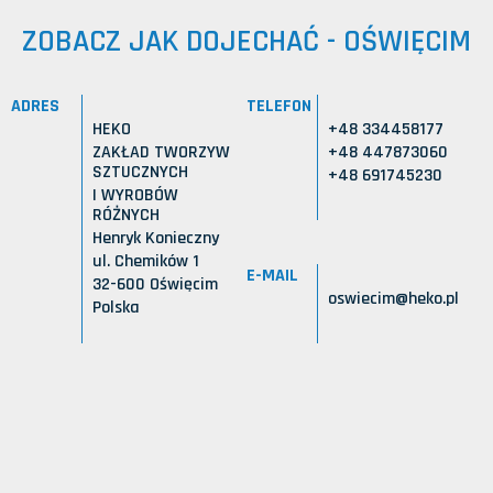
ZOBACZ JAK DOJECHAĆ - OŚWIĘCIM
ADRES
TELEFON
HEKO
+48 334458177
ZAKŁAD TWORZYW
+48 447873060
SZTUCZNYCH
+48 691745230
I WYROBÓW
RÓŻNYCH
Henryk Konieczny
ul. Chemików 1
E-MAIL
32-600 Oświęcim
oswiecim@heko.pl
Polska