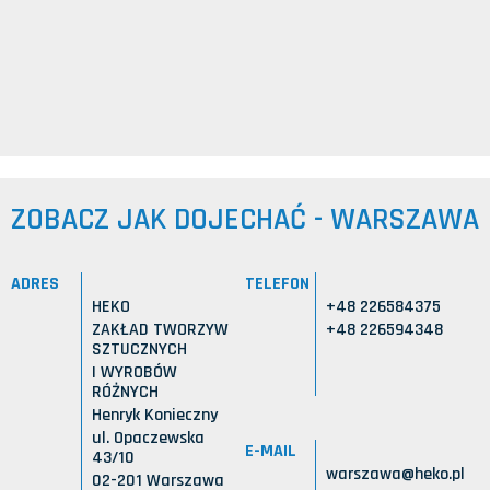
ZOBACZ JAK DOJECHAĆ - WARSZAWA
ADRES
TELEFON
HEKO
+48 226584375
ZAKŁAD TWORZYW
+48 226594348
SZTUCZNYCH
I WYROBÓW
RÓŻNYCH
Henryk Konieczny
ul. Opaczewska
E-MAIL
43/10
warszawa@heko.pl
02-201 Warszawa