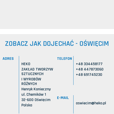
ZOBACZ JAK DOJECHAĆ - OŚWIĘCIM
ADRES
TELEFON
HEKO
+48 334458177
ZAKŁAD TWORZYW
+48 447873060
SZTUCZNYCH
+48 691745230
I WYROBÓW
RÓŻNYCH
Henryk Konieczny
ul. Chemików 1
E-MAIL
32-600 Oświęcim
oswiecim@heko.pl
Polska