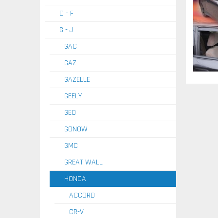
D - F
G - J
GAC
GAZ
GAZELLE
GEELY
GEO
GONOW
GMC
GREAT WALL
HONDA
ACCORD
CR-V