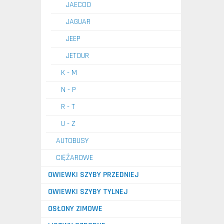
JAECOO
JAGUAR
JEEP
JETOUR
K - M
N - P
R - T
U - Z
AUTOBUSY
CIĘŻAROWE
OWIEWKI SZYBY PRZEDNIEJ
OWIEWKI SZYBY TYLNEJ
OSŁONY ZIMOWE