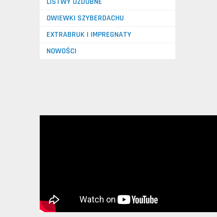
LISTWY OZDOBNE
OWIEWKI SZYBERDACHU
EXTRABRUK I IMPREGNATY
NOWOŚCI