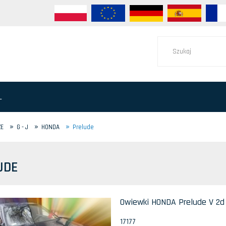
L
»
»
»
ZE
G - J
HONDA
Prelude
UDE
Owiewki HONDA Prelude V 2d 
17177