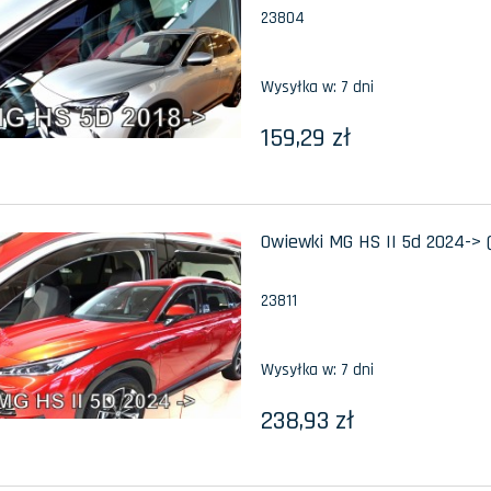
23804
Wysyłka w:
7 dni
159,29 zł
Owiewki MG HS II 5d 2024-> 
23811
Wysyłka w:
7 dni
238,93 zł