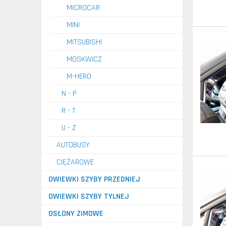
MICROCAR
MINI
MITSUBISHI
MOSKWICZ
M-HERO
N - P
R - T
U - Z
AUTOBUSY
CIĘŻAROWE
OWIEWKI SZYBY PRZEDNIEJ
OWIEWKI SZYBY TYLNEJ
OSŁONY ZIMOWE