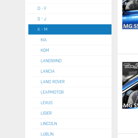
D - F
G - J
K - M
KIA
KGM
LANDWIND
LANCIA
LAND ROVER
LEAPMOTOR
LEXUS
LIGIER
LINCOLN
LUBLIN