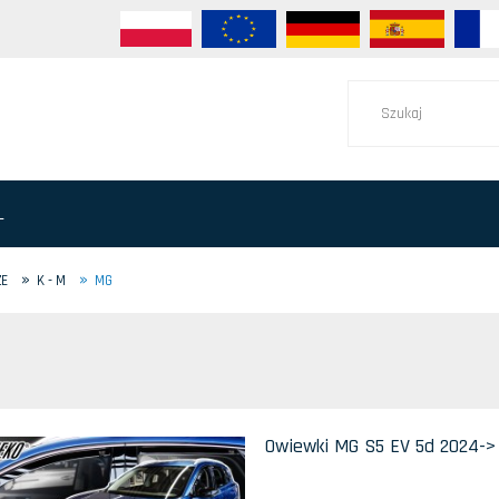
L
»
»
ZE
K - M
MG
Owiewki MG S5 EV 5d 2024-> 