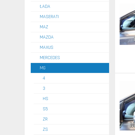
ŁADA
MASERATI
MAZ
MAZDA
MAXUS
MERCEDES
MG
4
3
HS
S5
ZR
ZS