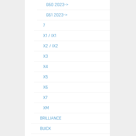
G60 2023->
G61 2023->
7
X1 / IX1
X2 / IX2
X3
X4
X5
X6
X7
XM
BRILLIANCE
BUICK