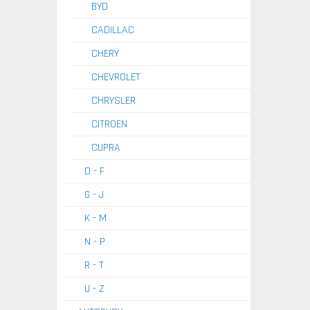
BYD
CADILLAC
CHERY
CHEVROLET
CHRYSLER
CITROEN
CUPRA
D - F
G - J
K - M
N - P
R - T
U - Z