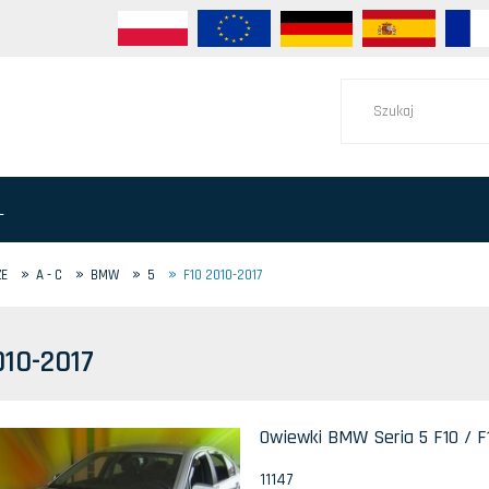
L
»
»
»
»
ZE
A - C
BMW
5
F10 2010-2017
010-2017
Owiewki BMW Seria 5 F10 / F1
11147