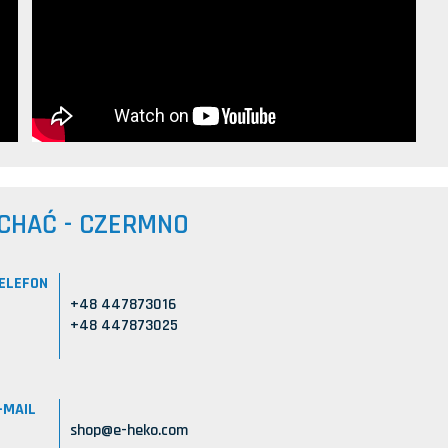
CHAĆ - CZERMNO
ELEFON
+48 447873016
+48 447873025
-MAIL
shop@e-heko.com