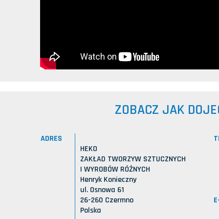
ZOBACZ JAK DOJE
ADRES
T
HEKO
ZAKŁAD TWORZYW SZTUCZNYCH
I WYROBÓW RÓŻNYCH
Henryk Konieczny
ul. Osnowa 61
E
26-260 Czermno
Polska