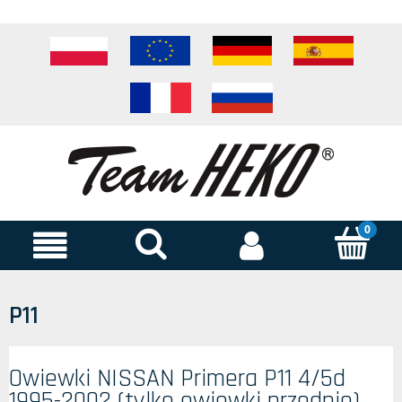
P11
Owiewki NISSAN Primera P11 4/5d
1995-2002 (tylko owiewki przednie)