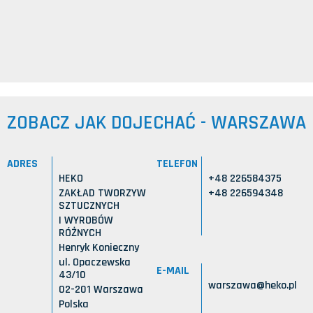
ZOBACZ JAK DOJECHAĆ - WARSZAWA
ADRES
TELEFON
HEKO
+48 226584375
ZAKŁAD TWORZYW
+48 226594348
SZTUCZNYCH
I WYROBÓW
RÓŻNYCH
Henryk Konieczny
ul. Opaczewska
E-MAIL
43/10
warszawa@heko.pl
02-201 Warszawa
Polska