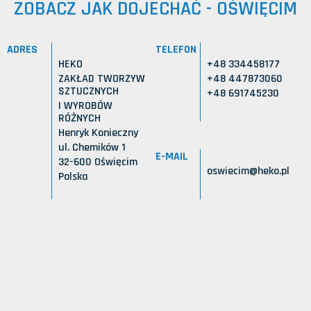
ZOBACZ JAK DOJECHAĆ - OŚWIĘCIM
ADRES
TELEFON
HEKO
+48 334458177
ZAKŁAD TWORZYW
+48 447873060
SZTUCZNYCH
+48 691745230
I WYROBÓW
RÓŻNYCH
Henryk Konieczny
ul. Chemików 1
E-MAIL
32-600 Oświęcim
oswiecim@heko.pl
Polska