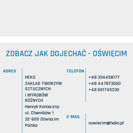
ZOBACZ JAK DOJECHAĆ - OŚWIĘCIM
ADRES
TELEFON
HEKO
+48 334458177
ZAKŁAD TWORZYW
+48 447873060
SZTUCZNYCH
+48 691745230
I WYROBÓW
RÓŻNYCH
Henryk Konieczny
ul. Chemików 1
E-MAIL
32-600 Oświęcim
oswiecim@heko.pl
Polska