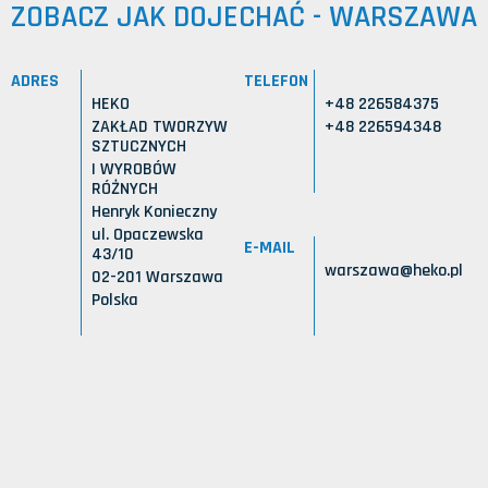
ZOBACZ JAK DOJECHAĆ - WARSZAWA
ADRES
TELEFON
HEKO
+48 226584375
ZAKŁAD TWORZYW
+48 226594348
SZTUCZNYCH
I WYROBÓW
RÓŻNYCH
Henryk Konieczny
ul. Opaczewska
E-MAIL
43/10
warszawa@heko.pl
02-201 Warszawa
Polska