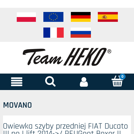
MOVANO
Owiewka szyby przedniej FIAT Ducato
III po I lift 2014->/ PEUGeot Boxer II