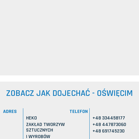
ZOBACZ JAK DOJECHAĆ - OŚWIĘCIM
ADRES
TELEFON
HEKO
+48 334458177
ZAKŁAD TWORZYW
+48 447873060
SZTUCZNYCH
+48 691745230
I WYROBÓW