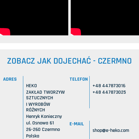
ZOBACZ JAK DOJECHAĆ - CZERMNO
ADRES
TELEFON
HEKO
+48 447873016
ZAKŁAD TWORZYW
+48 447873025
SZTUCZNYCH
I WYROBÓW
RÓŻNYCH
Henryk Konieczny
ul. Osnowa 61
E-MAIL
26-260 Czermno
shop@e-heko.com
Polska