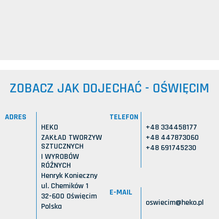
ZOBACZ JAK DOJECHAĆ - OŚWIĘCIM
ADRES
TELEFON
HEKO
+48 334458177
ZAKŁAD TWORZYW
+48 447873060
SZTUCZNYCH
+48 691745230
I WYROBÓW
RÓŻNYCH
Henryk Konieczny
ul. Chemików 1
E-MAIL
32-600 Oświęcim
oswiecim@heko.pl
Polska