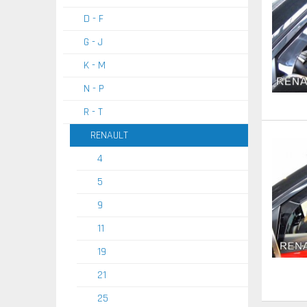
D - F
G - J
K - M
N - P
R - T
RENAULT
4
5
9
11
19
21
25