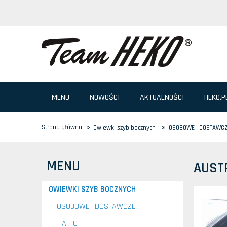
MENU
NOWOŚCI
AKTUALNOŚCI
HEKO.P
»
»
Strona główna
Owiewki szyb bocznych
OSOBOWE I DOSTAWC
MENU
AUST
OWIEWKI SZYB BOCZNYCH
OSOBOWE I DOSTAWCZE
A - C