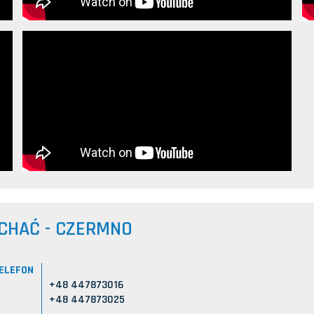
CHAĆ - CZERMNO
ELEFON
+48 447873016
+48 447873025