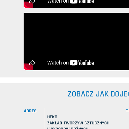
ZOBACZ JAK DOJE
ADRES
T
HEKO
ZAKŁAD TWORZYW SZTUCZNYCH