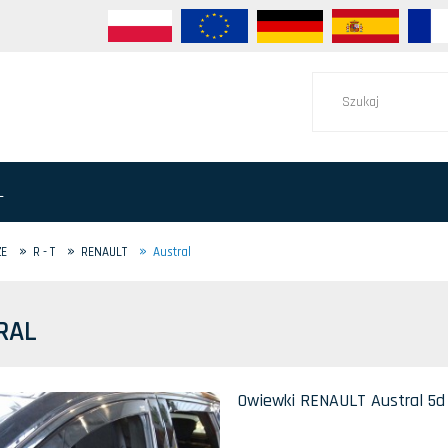
L
»
»
»
ZE
R - T
RENAULT
Austral
RAL
Owiewki RENAULT Austral 5d 