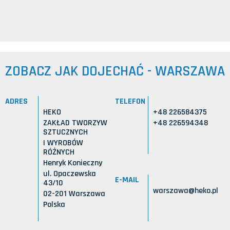
ZOBACZ JAK DOJECHAĆ - WARSZAWA
ADRES
TELEFON
HEKO
+48 226584375
ZAKŁAD TWORZYW
+48 226594348
SZTUCZNYCH
I WYROBÓW
RÓŻNYCH
Henryk Konieczny
ul. Opaczewska
E-MAIL
43/10
warszawa@heko.pl
02-201 Warszawa
Polska