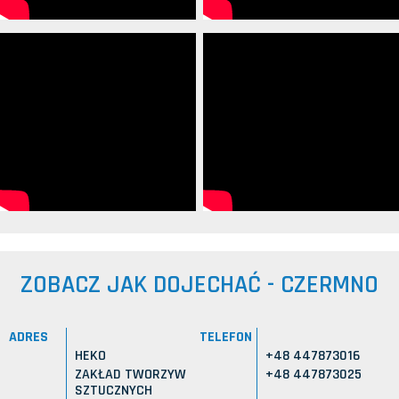
ZOBACZ JAK DOJECHAĆ - CZERMNO
ADRES
TELEFON
HEKO
+48 447873016
ZAKŁAD TWORZYW
+48 447873025
SZTUCZNYCH