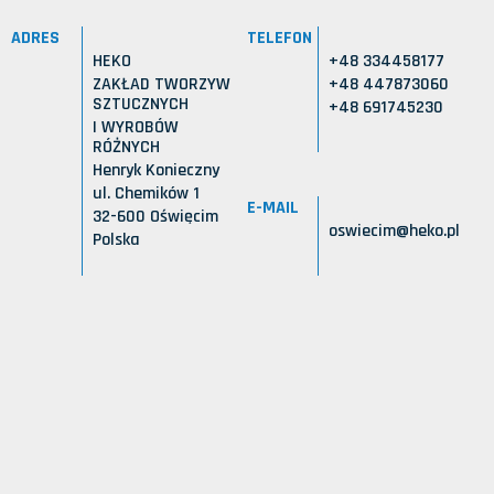
ADRES
TELEFON
HEKO
+48 334458177
ZAKŁAD TWORZYW
+48 447873060
SZTUCZNYCH
+48 691745230
I WYROBÓW
RÓŻNYCH
Henryk Konieczny
ul. Chemików 1
E-MAIL
32-600 Oświęcim
oswiecim@heko.pl
Polska