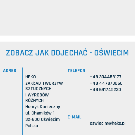
ZOBACZ JAK DOJECHAĆ - OŚWIĘCIM
ADRES
TELEFON
HEKO
+48 334458177
ZAKŁAD TWORZYW
+48 447873060
SZTUCZNYCH
+48 691745230
I WYROBÓW
RÓŻNYCH
Henryk Konieczny
ul. Chemików 1
E-MAIL
32-600 Oświęcim
oswiecim@heko.pl
Polska