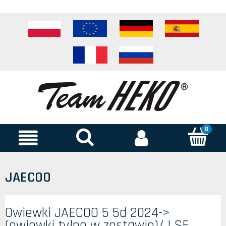
JAECOO
Owiewki JAECOO 5 5d 2024->
(owiewki tylne w zestawie)/ LSE