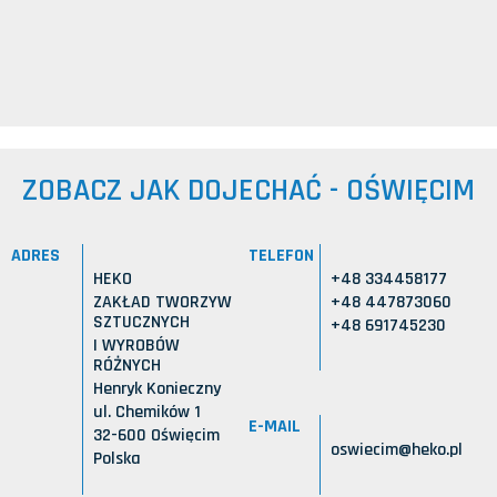
ZOBACZ JAK DOJECHAĆ - OŚWIĘCIM
ADRES
TELEFON
HEKO
+48 334458177
ZAKŁAD TWORZYW
+48 447873060
SZTUCZNYCH
+48 691745230
I WYROBÓW
RÓŻNYCH
Henryk Konieczny
ul. Chemików 1
E-MAIL
32-600 Oświęcim
oswiecim@heko.pl
Polska