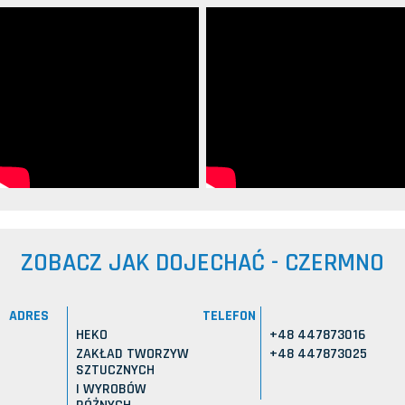
ZOBACZ JAK DOJECHAĆ - CZERMNO
ADRES
TELEFON
HEKO
+48 447873016
ZAKŁAD TWORZYW
+48 447873025
SZTUCZNYCH
I WYROBÓW