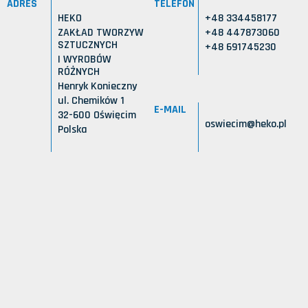
ADRES
TELEFON
HEKO
+48 334458177
ZAKŁAD TWORZYW
+48 447873060
SZTUCZNYCH
+48 691745230
I WYROBÓW
RÓŻNYCH
Henryk Konieczny
ul. Chemików 1
E-MAIL
32-600 Oświęcim
oswiecim@heko.pl
Polska