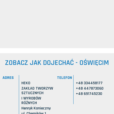
ZOBACZ JAK DOJECHAĆ - OŚWIĘCIM
ADRES
TELEFON
HEKO
+48 334458177
ZAKŁAD TWORZYW
+48 447873060
SZTUCZNYCH
+48 691745230
I WYROBÓW
RÓŻNYCH
Henryk Konieczny
ul. Chemików 1