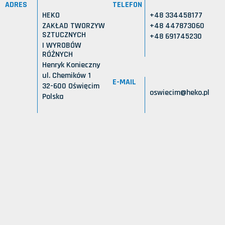
ADRES
TELEFON
HEKO
+48 334458177
ZAKŁAD TWORZYW
+48 447873060
SZTUCZNYCH
+48 691745230
I WYROBÓW
RÓŻNYCH
Henryk Konieczny
ul. Chemików 1
E-MAIL
32-600 Oświęcim
oswiecim@heko.pl
Polska