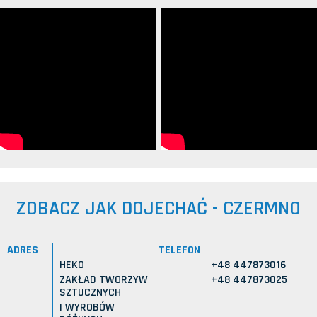
ZOBACZ JAK DOJECHAĆ - CZERMNO
ADRES
TELEFON
HEKO
+48 447873016
ZAKŁAD TWORZYW
+48 447873025
SZTUCZNYCH
I WYROBÓW