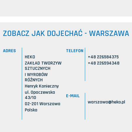
ZOBACZ JAK DOJECHAĆ - WARSZAWA
ADRES
TELEFON
HEKO
+48 226584375
ZAKŁAD TWORZYW
+48 226594348
SZTUCZNYCH
I WYROBÓW
RÓŻNYCH
Henryk Konieczny
ul. Opaczewska
E-MAIL
43/10
warszawa@heko.pl
02-201 Warszawa
Polska