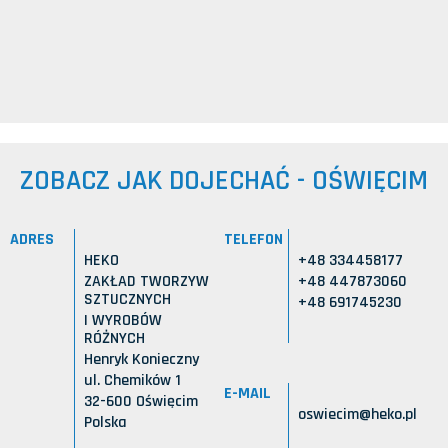
ZOBACZ JAK DOJECHAĆ - OŚWIĘCIM
ADRES
TELEFON
HEKO
+48 334458177
ZAKŁAD TWORZYW
+48 447873060
SZTUCZNYCH
+48 691745230
I WYROBÓW
RÓŻNYCH
Henryk Konieczny
ul. Chemików 1
E-MAIL
32-600 Oświęcim
oswiecim@heko.pl
Polska