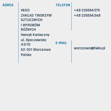
ADRES
TELEFON
HEKO
+48 226584375
ZAKŁAD TWORZYW
+48 226594348
SZTUCZNYCH
I WYROBÓW
RÓŻNYCH
Henryk Konieczny
ul. Opaczewska
E-MAIL
43/10
warszawa@heko.pl
02-201 Warszawa
Polska