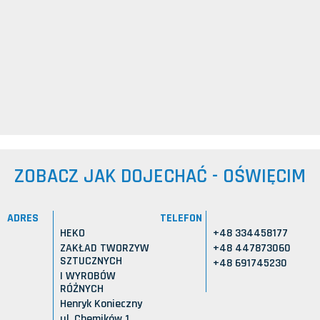
ZOBACZ JAK DOJECHAĆ - OŚWIĘCIM
ADRES
TELEFON
HEKO
+48 334458177
ZAKŁAD TWORZYW
+48 447873060
SZTUCZNYCH
+48 691745230
I WYROBÓW
RÓŻNYCH
Henryk Konieczny
ul. Chemików 1