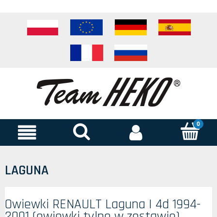
LAGUNA
Owiewki RENAULT Laguna I 4d 1994-
2001 (owiewki tylne w zestawie)