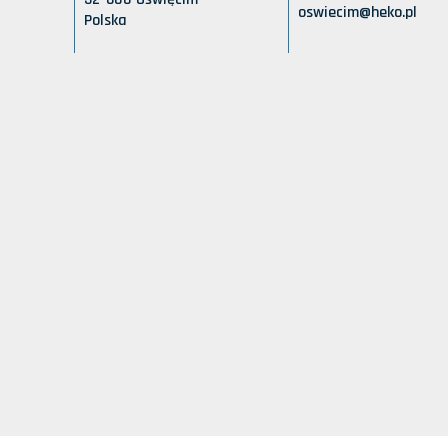
oswiecim@heko.pl
Polska