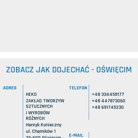
ZOBACZ JAK DOJECHAĆ - OŚWIĘCIM
ADRES
TELEFON
HEKO
+48 334458177
ZAKŁAD TWORZYW
+48 447873060
SZTUCZNYCH
+48 691745230
I WYROBÓW
RÓŻNYCH
Henryk Konieczny
ul. Chemików 1
E-MAIL
32-600 Oświęcim