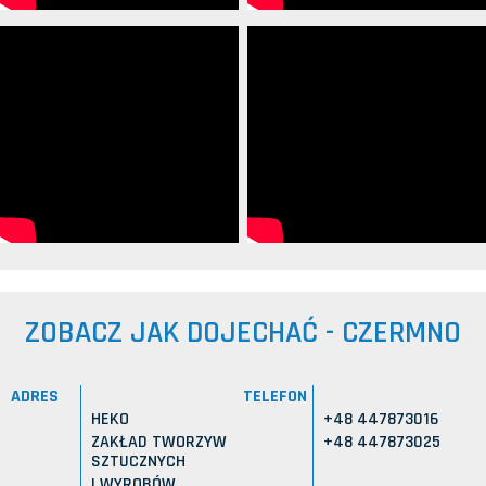
ZOBACZ JAK DOJECHAĆ - CZERMNO
ADRES
TELEFON
HEKO
+48 447873016
ZAKŁAD TWORZYW
+48 447873025
SZTUCZNYCH
I WYROBÓW