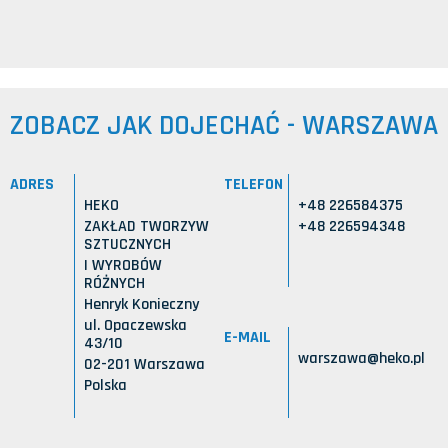
ZOBACZ JAK DOJECHAĆ - WARSZAWA
ADRES
TELEFON
HEKO
+48 226584375
ZAKŁAD TWORZYW
+48 226594348
SZTUCZNYCH
I WYROBÓW
RÓŻNYCH
Henryk Konieczny
ul. Opaczewska
E-MAIL
43/10
warszawa@heko.pl
02-201 Warszawa
Polska