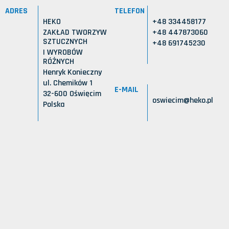
ADRES
TELEFON
HEKO
+48 334458177
ZAKŁAD TWORZYW
+48 447873060
SZTUCZNYCH
+48 691745230
I WYROBÓW
RÓŻNYCH
Henryk Konieczny
ul. Chemików 1
E-MAIL
32-600 Oświęcim
oswiecim@heko.pl
Polska