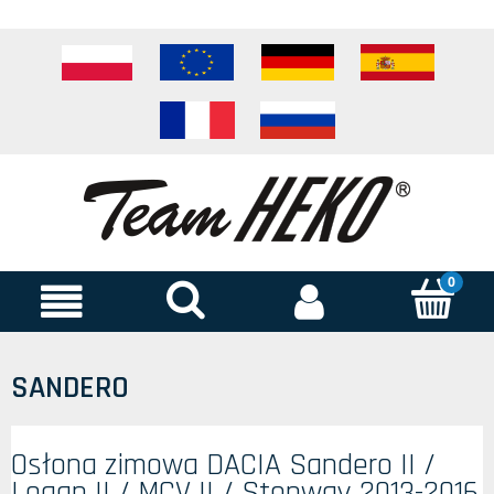
SANDERO
Osłona zimowa DACIA Sandero II /
Logan II / MCV II / Stepway 2013-2016