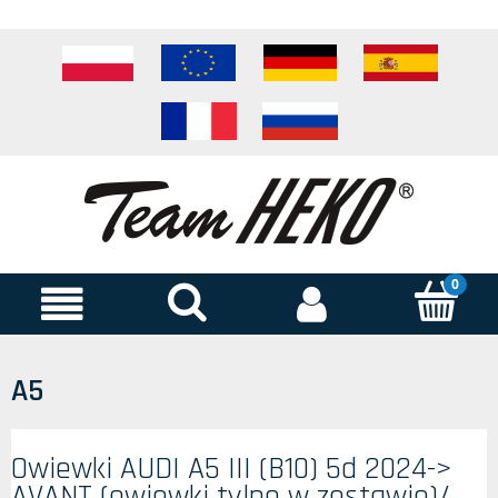
A5
Owiewki AUDI A5 III (B10) 5d 2024->
AVANT (owiewki tylne w zestawie)/