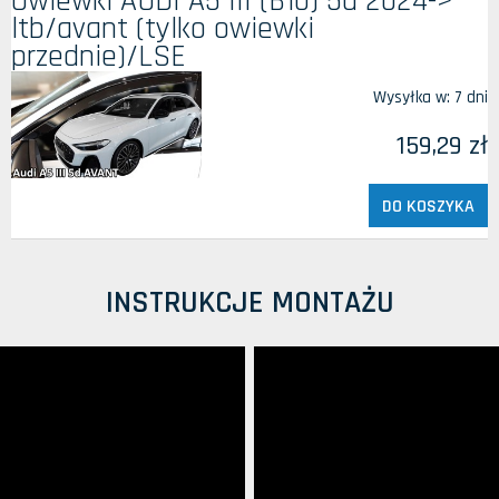
Owiewki AUDI A5 III (B10) 5d 2024->
ltb/avant (tylko owiewki
przednie)/LSE
Wysyłka w:
7 dni
159,29 zł
DO KOSZYKA
INSTRUKCJE MONTAŻU