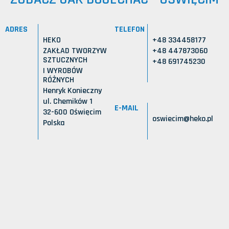
ADRES
TELEFON
HEKO
+48 334458177
ZAKŁAD TWORZYW
+48 447873060
SZTUCZNYCH
+48 691745230
I WYROBÓW
RÓŻNYCH
Henryk Konieczny
ul. Chemików 1
E-MAIL
32-600 Oświęcim
oswiecim@heko.pl
Polska