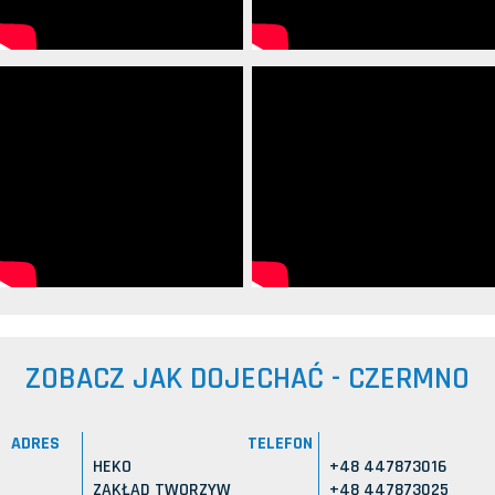
ZOBACZ JAK DOJECHAĆ - CZERMNO
ADRES
TELEFON
HEKO
+48 447873016
ZAKŁAD TWORZYW
+48 447873025