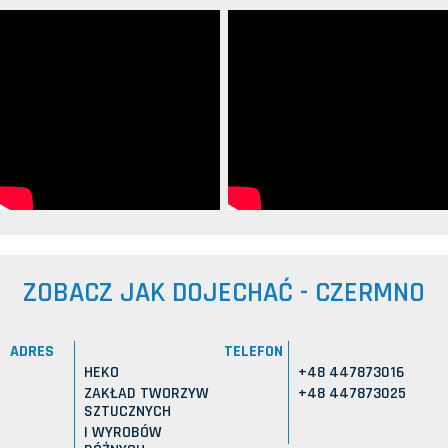
ZOBACZ JAK DOJECHAĆ - CZERMNO
ADRES
TELEFON
HEKO
+48 447873016
ZAKŁAD TWORZYW
+48 447873025
SZTUCZNYCH
I WYROBÓW