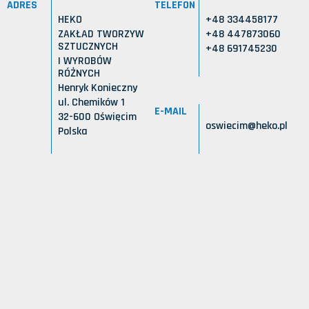
ADRES
TELEFON
HEKO
+48 334458177
ZAKŁAD TWORZYW
+48 447873060
SZTUCZNYCH
+48 691745230
I WYROBÓW
RÓŻNYCH
Henryk Konieczny
ul. Chemików 1
E-MAIL
32-600 Oświęcim
oswiecim@heko.pl
Polska