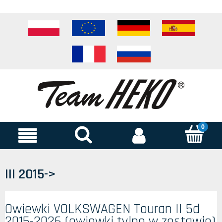
III 2015->
Owiewki VOLKSWAGEN Touran II 5d
2015-2026 (owiewki tylne w zestawie)