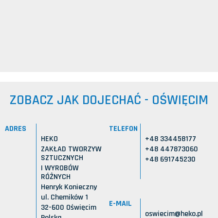
ZOBACZ JAK DOJECHAĆ - OŚWIĘCIM
ADRES
TELEFON
HEKO
+48 334458177
ZAKŁAD TWORZYW
+48 447873060
SZTUCZNYCH
+48 691745230
I WYROBÓW
RÓŻNYCH
Henryk Konieczny
ul. Chemików 1
E-MAIL
32-600 Oświęcim
oswiecim@heko.pl
Polska