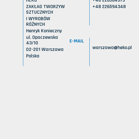
HEKO
+48 226584375
ZAKŁAD TWORZYW
+48 226594348
SZTUCZNYCH
I WYROBÓW
RÓŻNYCH
Henryk Konieczny
ul. Opaczewska
E-MAIL
43/10
warszawa@heko.pl
02-201 Warszawa
Polska