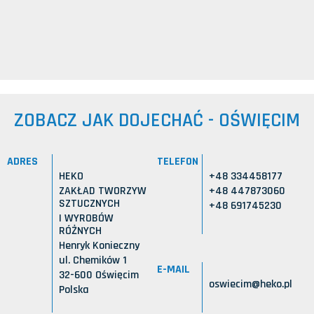
ZOBACZ JAK DOJECHAĆ - OŚWIĘCIM
ADRES
TELEFON
HEKO
+48 334458177
ZAKŁAD TWORZYW
+48 447873060
SZTUCZNYCH
+48 691745230
I WYROBÓW
RÓŻNYCH
Henryk Konieczny
ul. Chemików 1
E-MAIL
32-600 Oświęcim
oswiecim@heko.pl
Polska