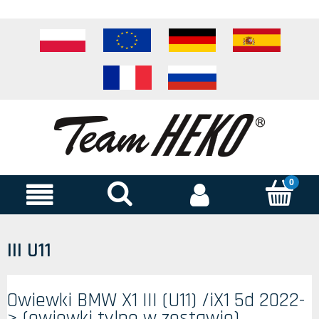
III U11
Owiewki BMW X1 III (U11) /iX1 5d 2022-
> (owiewki tylne w zestawie)