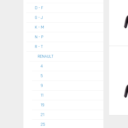
D - F
G - J
K - M
N - P
R - T
RENAULT
4
5
9
11
19
21
25