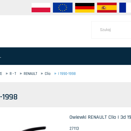
L
»
»
»
»
ZE
R - T
RENAULT
Clio
I 1990-1998
0-1998
Owiewki RENAULT Clio I 3d 19
27113