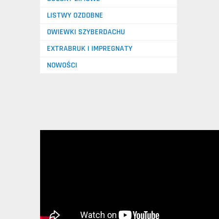
LISTWY OZDOBNE
OWIEWKI SZYBERDACHU
EXTRABRUK I IMPREGNATY
NOWOŚCI