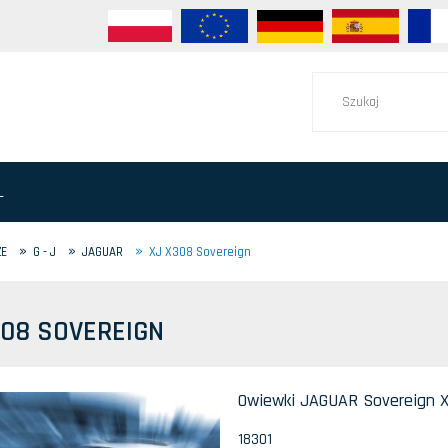
L
»
»
»
ZE
G - J
JAGUAR
XJ X308 Sovereign
308 SOVEREIGN
Owiewki JAGUAR Sovereign XJ
18301