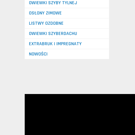
OWIEWKI SZYBY TYLNEJ
OSŁONY ZIMOWE
LISTWY OZDOBNE
OWIEWKI SZYBERDACHU
EXTRABRUK I IMPREGNATY
NOWOŚCI