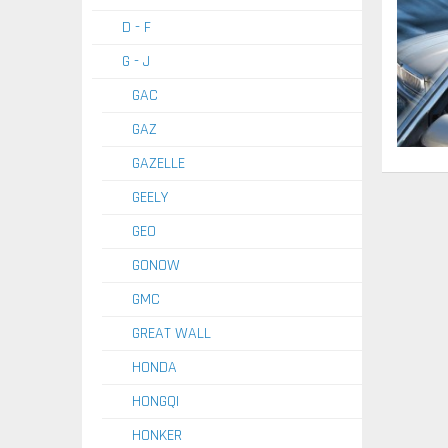
D - F
G - J
GAC
GAZ
GAZELLE
GEELY
GEO
GONOW
GMC
GREAT WALL
HONDA
HONGQI
HONKER