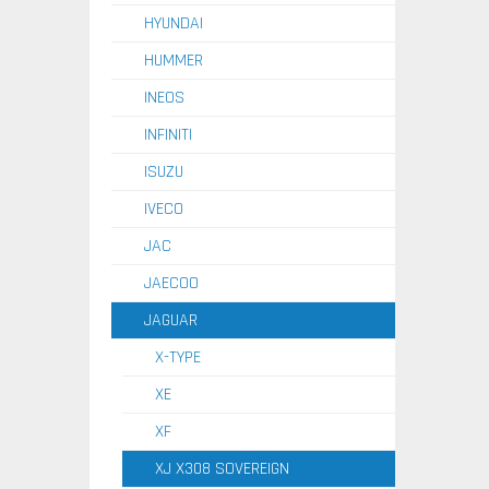
HYUNDAI
HUMMER
INEOS
INFINITI
ISUZU
IVECO
JAC
JAECOO
JAGUAR
X-TYPE
XE
XF
XJ X308 SOVEREIGN