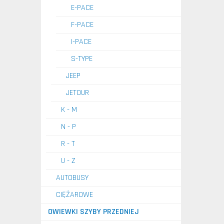
E-PACE
F-PACE
I-PACE
S-TYPE
JEEP
JETOUR
K - M
N - P
R - T
U - Z
AUTOBUSY
CIĘŻAROWE
OWIEWKI SZYBY PRZEDNIEJ