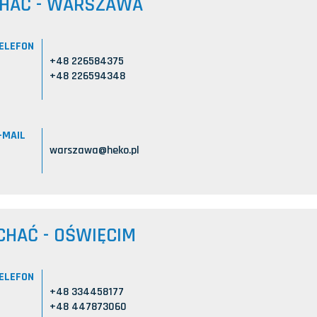
CHAĆ - WARSZAWA
ELEFON
+48 226584375
+48 226594348
-MAIL
warszawa@heko.pl
CHAĆ - OŚWIĘCIM
ELEFON
+48 334458177
+48 447873060