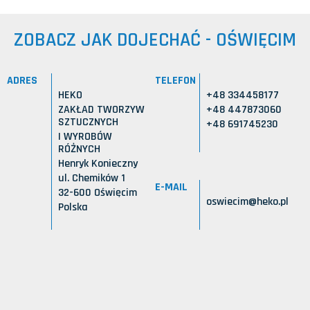
ZOBACZ JAK DOJECHAĆ - OŚWIĘCIM
ADRES
TELEFON
HEKO
+48 334458177
ZAKŁAD TWORZYW
+48 447873060
SZTUCZNYCH
+48 691745230
I WYROBÓW
RÓŻNYCH
Henryk Konieczny
ul. Chemików 1
E-MAIL
32-600 Oświęcim
oswiecim@heko.pl
Polska