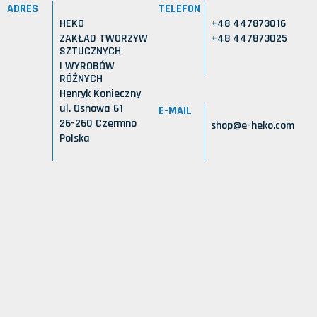
ADRES
TELEFON
HEKO
+48 447873016
ZAKŁAD TWORZYW
+48 447873025
SZTUCZNYCH
I WYROBÓW
RÓŻNYCH
Henryk Konieczny
ul. Osnowa 61
E-MAIL
26-260 Czermno
shop@e-heko.com
Polska