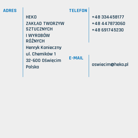
ADRES
TELEFON
HEKO
+48 334458177
ZAKŁAD TWORZYW
+48 447873060
SZTUCZNYCH
+48 691745230
I WYROBÓW
RÓŻNYCH
Henryk Konieczny
ul. Chemików 1
E-MAIL
32-600 Oświęcim
oswiecim@heko.pl
Polska