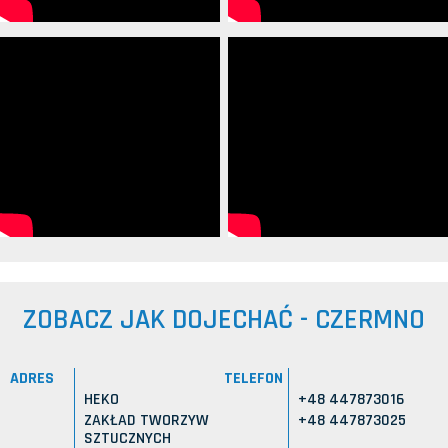
ZOBACZ JAK DOJECHAĆ - CZERMNO
ADRES
TELEFON
HEKO
+48 447873016
ZAKŁAD TWORZYW
+48 447873025
SZTUCZNYCH