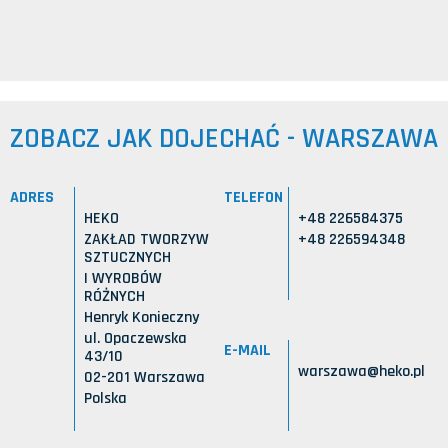
ZOBACZ JAK DOJECHAĆ - WARSZAWA
ADRES
TELEFON
HEKO
+48 226584375
ZAKŁAD TWORZYW
+48 226594348
SZTUCZNYCH
I WYROBÓW
RÓŻNYCH
Henryk Konieczny
ul. Opaczewska
E-MAIL
43/10
warszawa@heko.pl
02-201 Warszawa
Polska