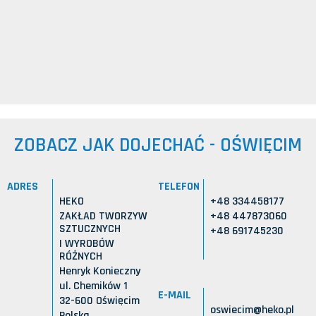
ZOBACZ JAK DOJECHAĆ - OŚWIĘCIM
ADRES
TELEFON
HEKO
+48 334458177
ZAKŁAD TWORZYW
+48 447873060
SZTUCZNYCH
+48 691745230
I WYROBÓW
RÓŻNYCH
Henryk Konieczny
ul. Chemików 1
E-MAIL
32-600 Oświęcim
oswiecim@heko.pl
Polska