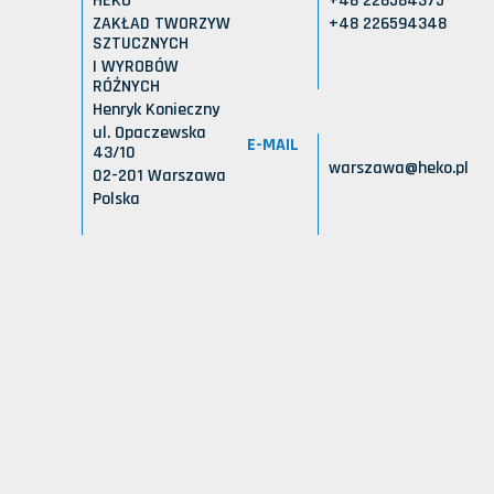
HEKO
+48 226584375
ZAKŁAD TWORZYW
+48 226594348
SZTUCZNYCH
I WYROBÓW
RÓŻNYCH
Henryk Konieczny
ul. Opaczewska
E-MAIL
43/10
warszawa@heko.pl
02-201 Warszawa
Polska