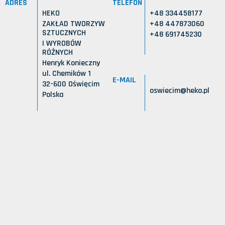
ADRES
TELEFON
HEKO
+48 334458177
ZAKŁAD TWORZYW
+48 447873060
SZTUCZNYCH
+48 691745230
I WYROBÓW
RÓŻNYCH
Henryk Konieczny
ul. Chemików 1
E-MAIL
32-600 Oświęcim
oswiecim@heko.pl
Polska