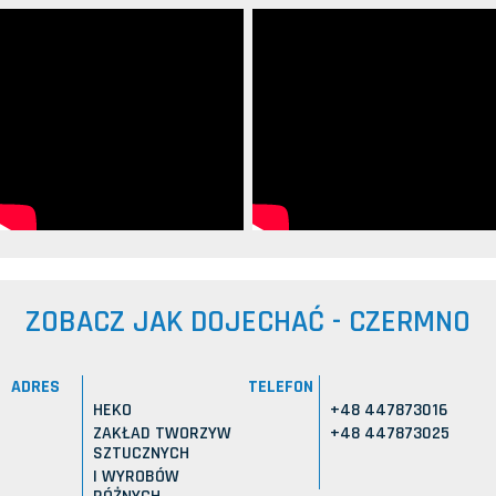
ZOBACZ JAK DOJECHAĆ - CZERMNO
ADRES
TELEFON
HEKO
+48 447873016
ZAKŁAD TWORZYW
+48 447873025
SZTUCZNYCH
I WYROBÓW