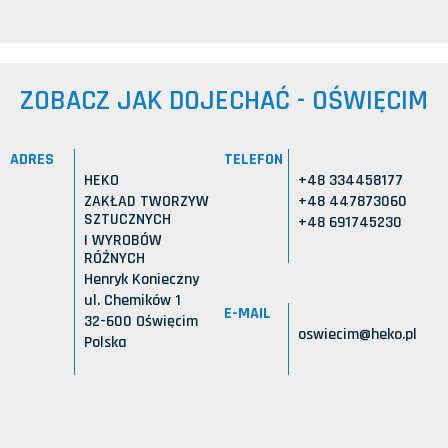
ZOBACZ JAK DOJECHAĆ - OŚWIĘCIM
ADRES
TELEFON
HEKO
+48 334458177
ZAKŁAD TWORZYW
+48 447873060
SZTUCZNYCH
+48 691745230
I WYROBÓW
RÓŻNYCH
Henryk Konieczny
ul. Chemików 1
E-MAIL
32-600 Oświęcim
oswiecim@heko.pl
Polska