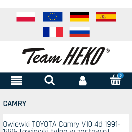
CAMRY
Owiewki TOYOTA Camry V10 4d 1991-
1996 (owiewki tylne w zestawie)