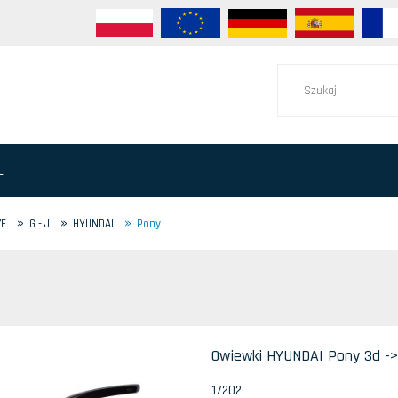
L
»
»
»
ZE
G - J
HYUNDAI
Pony
Owiewki HYUNDAI Pony 3d ->1
17202