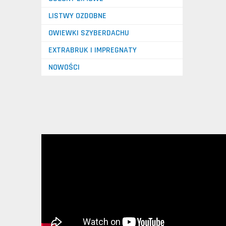
LISTWY OZDOBNE
OWIEWKI SZYBERDACHU
EXTRABRUK I IMPREGNATY
NOWOŚCI