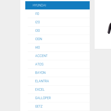
HYUNDAI
I10
I20
I30
I30N
I40
ACCENT
ATOS
BAYON
ELANTRA
EXCEL
GALLOPER
GETZ