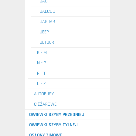
JAC
JAECOO
JAGUAR
JEEP
JETOUR
K - M
N - P
R - T
U - Z
AUTOBUSY
CIĘŻAROWE
OWIEWKI SZYBY PRZEDNIEJ
OWIEWKI SZYBY TYLNEJ
OSŁONY ZIMOWE