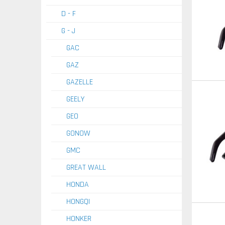
D - F
G - J
GAC
GAZ
GAZELLE
GEELY
GEO
GONOW
GMC
GREAT WALL
HONDA
HONGQI
HONKER