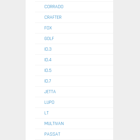
CORRADO
CRAFTER
FOX
GOLF
ID.3
ID.4
ID.5
ID.7
JETTA
LUPO
LT
MULTIVAN
PASSAT