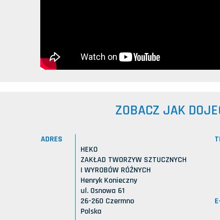
ZOBACZ JAK DOJE
ADRES
T
HEKO
ZAKŁAD TWORZYW SZTUCZNYCH
I WYROBÓW RÓŻNYCH
Henryk Konieczny
ul. Osnowa 61
E
26-260 Czermno
Polska