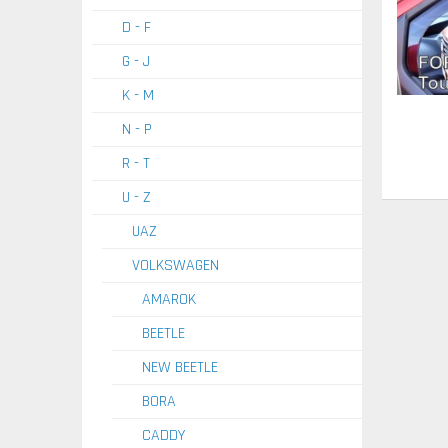
D - F
G - J
K - M
N - P
R - T
U - Z
UAZ
VOLKSWAGEN
AMAROK
BEETLE
NEW BEETLE
BORA
CADDY