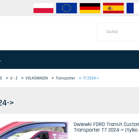
L
»
»
»
»
ZE
U - Z
VOLKSWAGEN
Transporter
T7 2024->
24->
Owiewki FORD Transit Custom
Transporter T7 2024-> (tylko