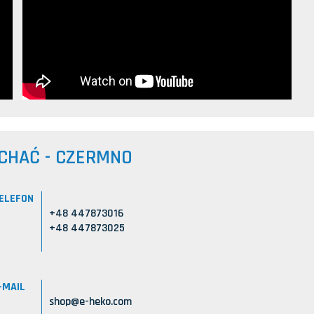
CHAĆ - CZERMNO
ELEFON
+48 447873016
+48 447873025
-MAIL
shop@e-heko.com