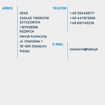
ADRES
TELEFON
HEKO
+48 334458177
ZAKŁAD TWORZYW
+48 447873060
SZTUCZNYCH
+48 691745230
I WYROBÓW
RÓŻNYCH
Henryk Konieczny
ul. Chemików 1
E-MAIL
32-600 Oświęcim
oswiecim@heko.pl
Polska