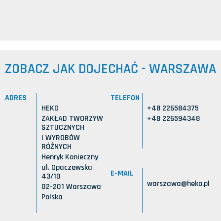
ZOBACZ JAK DOJECHAĆ - WARSZAWA
ADRES
TELEFON
HEKO
+48 226584375
ZAKŁAD TWORZYW
+48 226594348
SZTUCZNYCH
I WYROBÓW
RÓŻNYCH
Henryk Konieczny
ul. Opaczewska
E-MAIL
43/10
warszawa@heko.pl
02-201 Warszawa
Polska