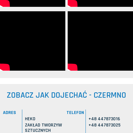
ZOBACZ JAK DOJECHAĆ - CZERMNO
ADRES
TELEFON
HEKO
+48 447873016
ZAKŁAD TWORZYW
+48 447873025
SZTUCZNYCH