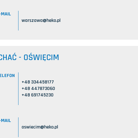
-MAIL
warszawa@heko.pl
CHAĆ - OŚWIĘCIM
ELEFON
+48 334458177
+48 447873060
+48 691745230
-MAIL
oswiecim@heko.pl