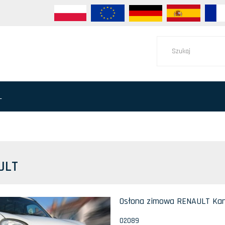
L
ULT
Osłona zimowa RENAULT Kan
02089