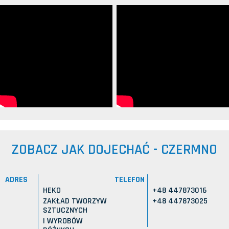
ZOBACZ JAK DOJECHAĆ - CZERMNO
ADRES
TELEFON
HEKO
+48 447873016
ZAKŁAD TWORZYW
+48 447873025
SZTUCZNYCH
I WYROBÓW