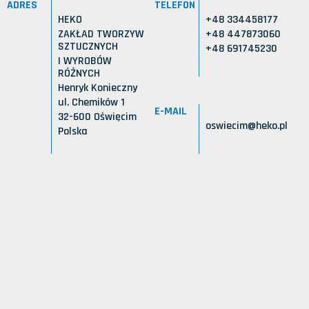
ADRES
TELEFON
HEKO
+48 334458177
ZAKŁAD TWORZYW
+48 447873060
SZTUCZNYCH
+48 691745230
I WYROBÓW
RÓŻNYCH
Henryk Konieczny
ul. Chemików 1
E-MAIL
32-600 Oświęcim
oswiecim@heko.pl
Polska