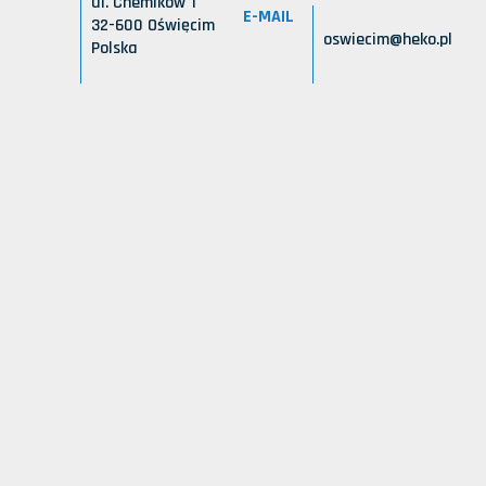
ul. Chemików 1
E-MAIL
32-600 Oświęcim
oswiecim@heko.pl
Polska