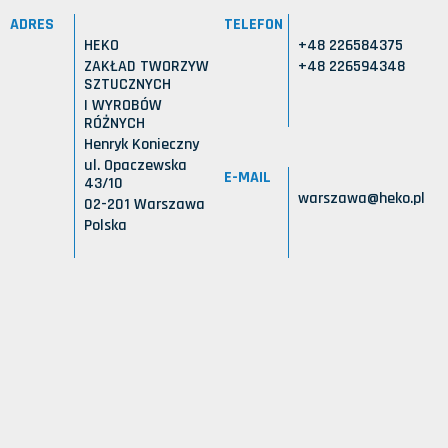
ADRES
TELEFON
HEKO
+48 226584375
ZAKŁAD TWORZYW
+48 226594348
SZTUCZNYCH
I WYROBÓW
RÓŻNYCH
Henryk Konieczny
ul. Opaczewska
E-MAIL
43/10
warszawa@heko.pl
02-201 Warszawa
Polska