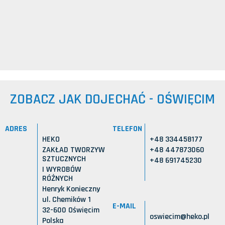
ZOBACZ JAK DOJECHAĆ - OŚWIĘCIM
ADRES
TELEFON
HEKO
+48 334458177
ZAKŁAD TWORZYW
+48 447873060
SZTUCZNYCH
+48 691745230
I WYROBÓW
RÓŻNYCH
Henryk Konieczny
ul. Chemików 1
E-MAIL
32-600 Oświęcim
oswiecim@heko.pl
Polska