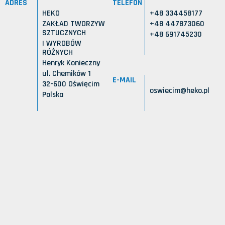
ADRES
TELEFON
HEKO
+48 334458177
ZAKŁAD TWORZYW
+48 447873060
SZTUCZNYCH
+48 691745230
I WYROBÓW
RÓŻNYCH
Henryk Konieczny
ul. Chemików 1
E-MAIL
32-600 Oświęcim
oswiecim@heko.pl
Polska