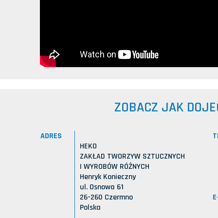
ZOBACZ JAK DOJE
ADRES
T
HEKO
ZAKŁAD TWORZYW SZTUCZNYCH
I WYROBÓW RÓŻNYCH
Henryk Konieczny
ul. Osnowa 61
E
26-260 Czermno
Polska