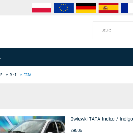
L
»
»
ZE
R - T
TATA
Owiewki TATA Indica / Indig
29506