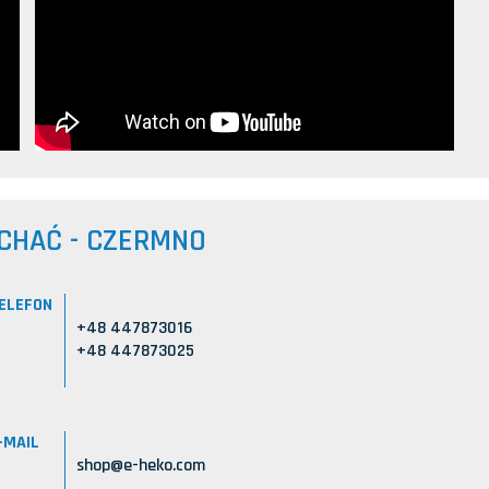
CHAĆ - CZERMNO
ELEFON
+48 447873016
+48 447873025
-MAIL
shop@e-heko.com