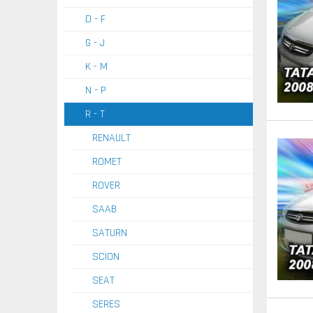
D - F
G - J
K - M
N - P
R - T
RENAULT
ROMET
ROVER
SAAB
SATURN
SCION
SEAT
SERES