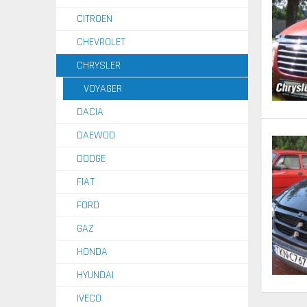
CITROEN
CHEVROLET
CHRYSLER
VOYAGER
DACIA
DAEWOO
DODGE
FIAT
FORD
GAZ
HONDA
HYUNDAI
IVECO