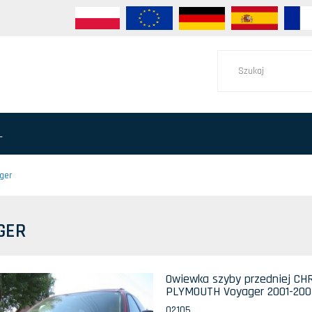
L
ger
GER
Owiewka szyby przedniej CH
PLYMOUTH Voyager 2001-200
02105