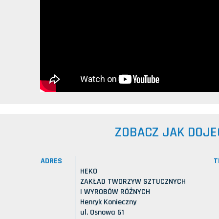
ZOBACZ JAK DOJE
ADRES
T
HEKO
ZAKŁAD TWORZYW SZTUCZNYCH
I WYROBÓW RÓŻNYCH
Henryk Konieczny
ul. Osnowa 61