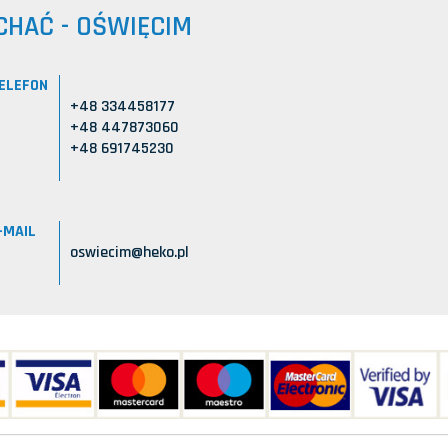
CHAĆ - OŚWIĘCIM
ELEFON
+48 334458177
+48 447873060
+48 691745230
-MAIL
oswiecim@heko.pl