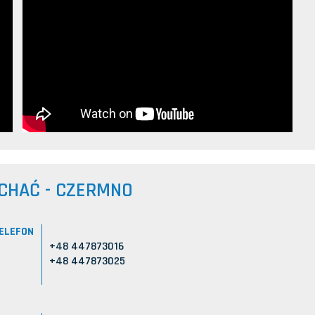
CHAĆ - CZERMNO
ELEFON
+48 447873016
+48 447873025