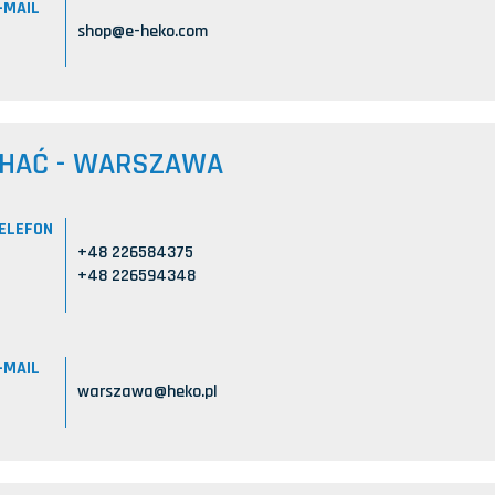
-MAIL
shop@e-heko.com
CHAĆ - WARSZAWA
ELEFON
+48 226584375
+48 226594348
-MAIL
warszawa@heko.pl