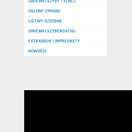
OWIEWKI SZYBY TYLNEJ
OSŁONY ZIMOWE
LISTWY OZDOBNE
OWIEWKI SZYBERDACHU
EXTRABRUK I IMPREGNATY
NOWOŚCI