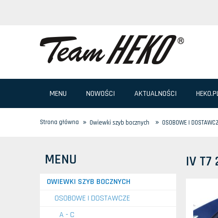
MENU
NOWOŚCI
AKTUALNOŚCI
HEKO.P
»
»
Strona główna
Owiewki szyb bocznych
OSOBOWE I DOSTAWC
MENU
IV T7
OWIEWKI SZYB BOCZNYCH
OSOBOWE I DOSTAWCZE
A - C