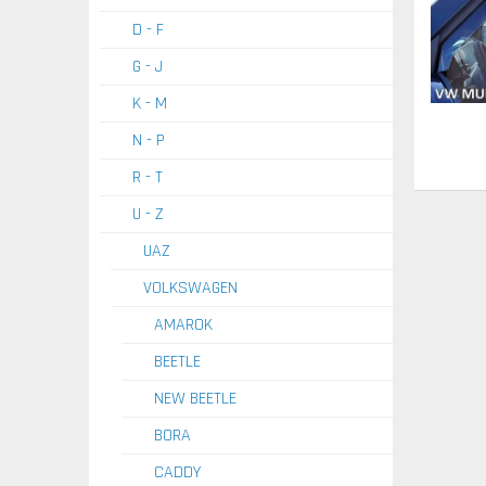
D - F
G - J
K - M
N - P
R - T
U - Z
UAZ
VOLKSWAGEN
AMAROK
BEETLE
NEW BEETLE
BORA
CADDY