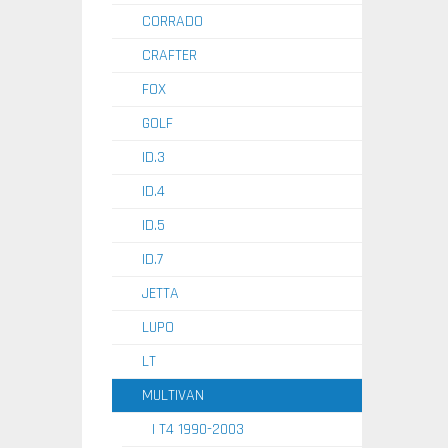
CORRADO
CRAFTER
FOX
GOLF
ID.3
ID.4
ID.5
ID.7
JETTA
LUPO
LT
MULTIVAN
I T4 1990-2003