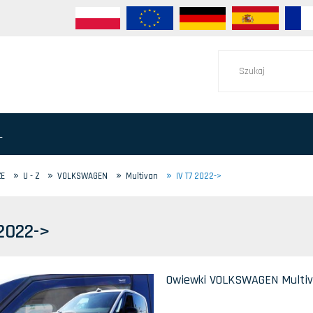
L
»
»
»
»
ZE
U - Z
VOLKSWAGEN
Multivan
IV T7 2022->
 2022->
Owiewki VOLKSWAGEN Multivan