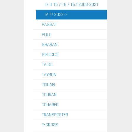
II/ III T5 / T6 / T6.1 2003-2021
IV T7 2022->
PASSAT
POLO
SHARAN
SIROCCO
TAIGO
TAYRON
TIGUAN
TOURAN
TOUAREG
TRANSPORTER
T-CROSS