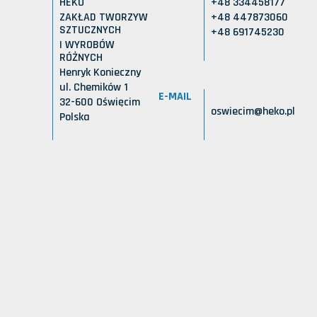
HEKO
+48 334458177
ZAKŁAD TWORZYW
+48 447873060
SZTUCZNYCH
+48 691745230
I WYROBÓW
RÓŻNYCH
Henryk Konieczny
ul. Chemików 1
E-MAIL
32-600 Oświęcim
oswiecim@heko.pl
Polska