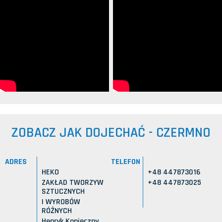
ZOBACZ JAK DOJECHAĆ - CZERMNO
ADRES
TELEFON
HEKO
+48 447873016
ZAKŁAD TWORZYW
+48 447873025
SZTUCZNYCH
I WYROBÓW
RÓŻNYCH
Henryk Konieczny