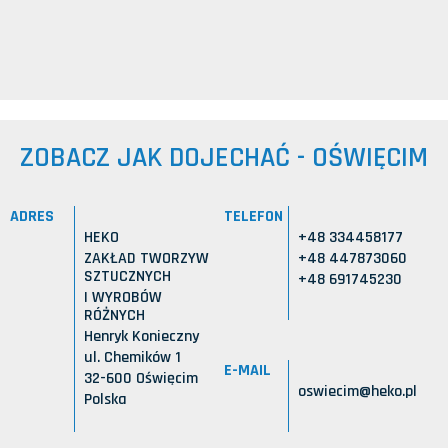
ZOBACZ JAK DOJECHAĆ - OŚWIĘCIM
ADRES
TELEFON
HEKO
+48 334458177
ZAKŁAD TWORZYW
+48 447873060
SZTUCZNYCH
+48 691745230
I WYROBÓW
RÓŻNYCH
Henryk Konieczny
ul. Chemików 1
E-MAIL
32-600 Oświęcim
oswiecim@heko.pl
Polska