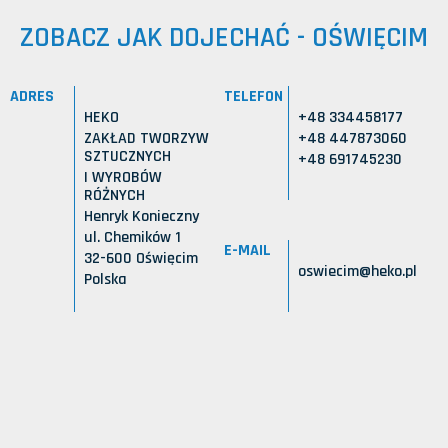
ZOBACZ JAK DOJECHAĆ - OŚWIĘCIM
ADRES
TELEFON
HEKO
+48 334458177
ZAKŁAD TWORZYW
+48 447873060
SZTUCZNYCH
+48 691745230
I WYROBÓW
RÓŻNYCH
Henryk Konieczny
ul. Chemików 1
E-MAIL
32-600 Oświęcim
oswiecim@heko.pl
Polska