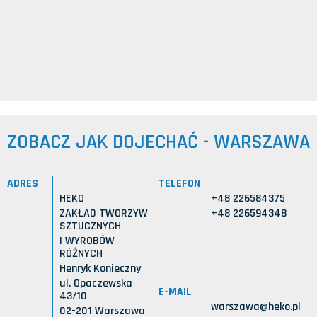
ZOBACZ JAK DOJECHAĆ - WARSZAWA
ADRES
TELEFON
HEKO
+48 226584375
ZAKŁAD TWORZYW
+48 226594348
SZTUCZNYCH
I WYROBÓW
RÓŻNYCH
Henryk Konieczny
ul. Opaczewska
E-MAIL
43/10
warszawa@heko.pl
02-201 Warszawa