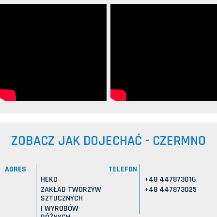
ZOBACZ JAK DOJECHAĆ - CZERMNO
ADRES
TELEFON
HEKO
+48 447873016
ZAKŁAD TWORZYW
+48 447873025
SZTUCZNYCH
I WYROBÓW