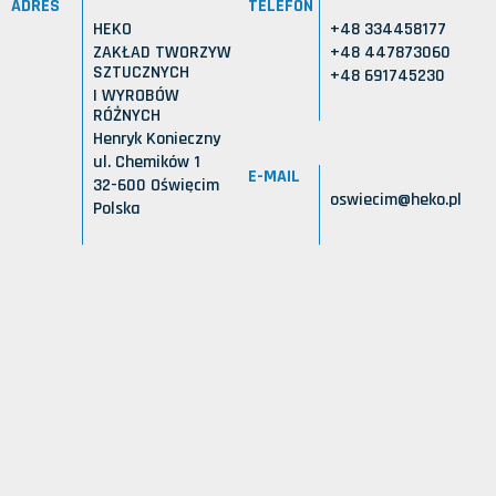
ADRES
TELEFON
HEKO
+48 334458177
ZAKŁAD TWORZYW
+48 447873060
SZTUCZNYCH
+48 691745230
I WYROBÓW
RÓŻNYCH
Henryk Konieczny
ul. Chemików 1
E-MAIL
32-600 Oświęcim
oswiecim@heko.pl
Polska