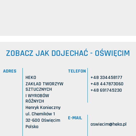
ZOBACZ JAK DOJECHAĆ - OŚWIĘCIM
ADRES
TELEFON
HEKO
+48 334458177
ZAKŁAD TWORZYW
+48 447873060
SZTUCZNYCH
+48 691745230
I WYROBÓW
RÓŻNYCH
Henryk Konieczny
ul. Chemików 1
E-MAIL
32-600 Oświęcim
oswiecim@heko.pl
Polska