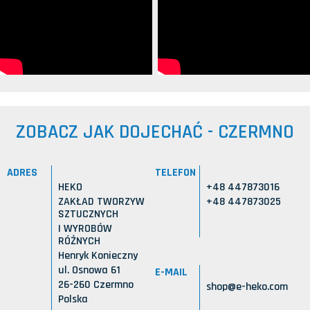
ZOBACZ JAK DOJECHAĆ - CZERMNO
ADRES
TELEFON
HEKO
+48 447873016
ZAKŁAD TWORZYW
+48 447873025
SZTUCZNYCH
I WYROBÓW
RÓŻNYCH
Henryk Konieczny
ul. Osnowa 61
E-MAIL
26-260 Czermno
shop@e-heko.com
Polska