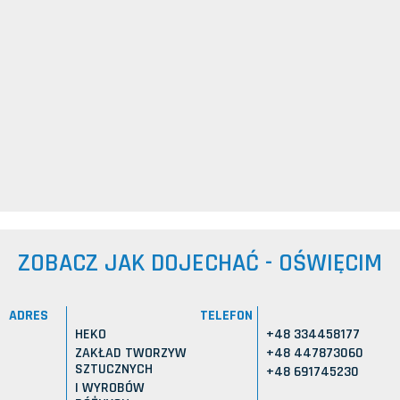
ZOBACZ JAK DOJECHAĆ - OŚWIĘCIM
ADRES
TELEFON
HEKO
+48 334458177
ZAKŁAD TWORZYW
+48 447873060
SZTUCZNYCH
+48 691745230
I WYROBÓW