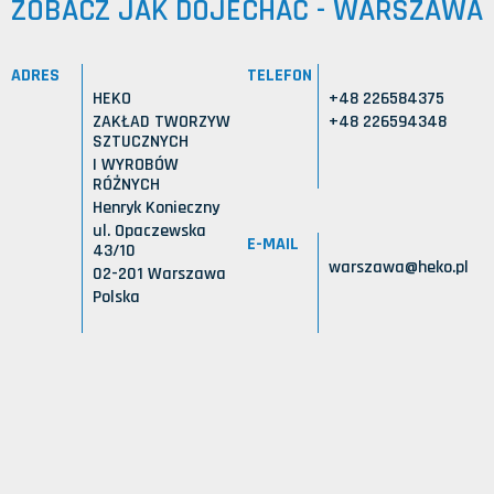
ZOBACZ JAK DOJECHAĆ - WARSZAWA
ADRES
TELEFON
HEKO
+48 226584375
ZAKŁAD TWORZYW
+48 226594348
SZTUCZNYCH
I WYROBÓW
RÓŻNYCH
Henryk Konieczny
ul. Opaczewska
E-MAIL
43/10
warszawa@heko.pl
02-201 Warszawa
Polska